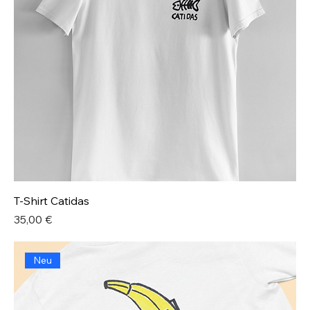
T-Shirt Catidas
Preis
35,00 €
Neu