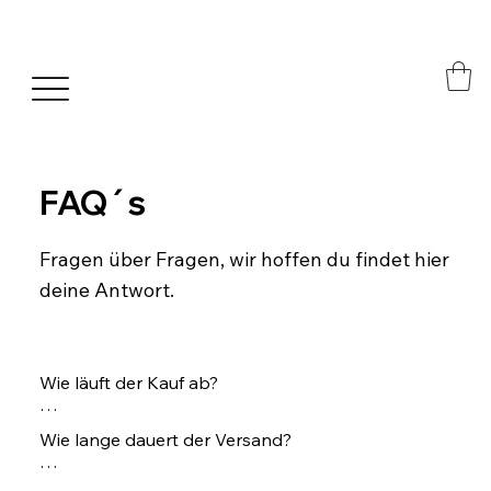
FAQ´s
Fragen über Fragen, wir hoffen du findet hier
deine Antwort.
Wie läuft der Kauf ab?

Sobald deine Zahlung bei uns einging, wird der/die 
Wie lange dauert der Versand?

Künstler/in benachrichtigt und dein Produkt 
macht sich auf den Weg zu dir.
Da Kunst-Basar aus vielen verschiedenen 