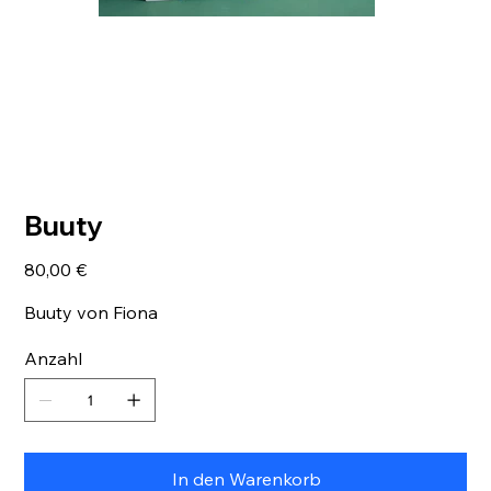
Buuty
Preis
80,00 €
Buuty von Fiona
Anzahl
In den Warenkorb